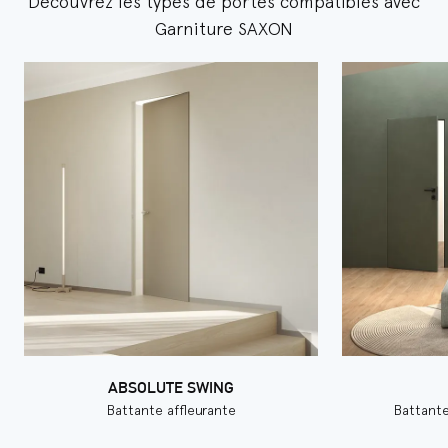
Découvrez les types de portes compatibles avec
Garniture SAXON
ABSOLUTE SWING
Battante affleurante
Battante