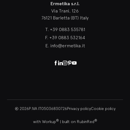
Ermetika s.r.l.
Via Trani, 126
76121 Barletta (BT) Italy
T.
+39 0883 535781
F.
+39 0883 532164
E.
info@ermetika.it
Facebook
Linkedin
Instagram
Pinterest
Youtube
® 2026
P.IVA IT05036830726
Privacy policy
Cookie policy
®
®
with Workup
|
built on RubinRed