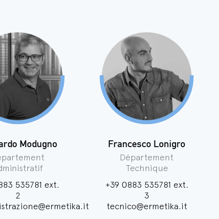
ardo Modugno
Francesco Lonigro
épartement
Département
ministratif
Technique
883 535781
ext.
+39 0883 535781
ext.
2
3
strazione@ermetika.it
tecnico@ermetika.it