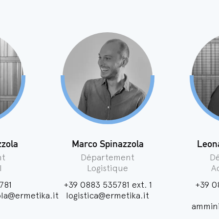
zzola
Marco Spinazzola
Leon
nt
Département
D
l
Logistique
Ad
781
+39 0883 535781
ext. 1
+39 0
ola@ermetika.it
logistica@ermetika.it
ammini