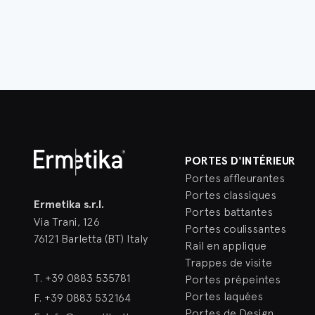
PORTES D'INTÉRIEUR
Portes affleurantes
Ermetika
Portes classiques
Ermetika s.r.l.
Portes battantes
Via Trani, 126
Portes coulissantes
76121 Barletta (BT) Italy
Rail en applique
Trappes de visite
T.
+39 0883 535781
Portes prépeintes
Portes laquées
F.
+39 0883 532164
Portes de Design