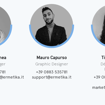
nea
Mauro Capurso
T
ger
Graphic Designer
D
781
+39 0883 535781
@ermetika.it
support@ermetika.it
+39 0
market