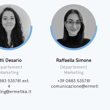
itti Desario
Raffaella Simone
épartement
Département
Marketing
Marketing
883 535781
ext.
+39 0883 535781
4
comunicazione@ermetika.it
ing@ermetika.it