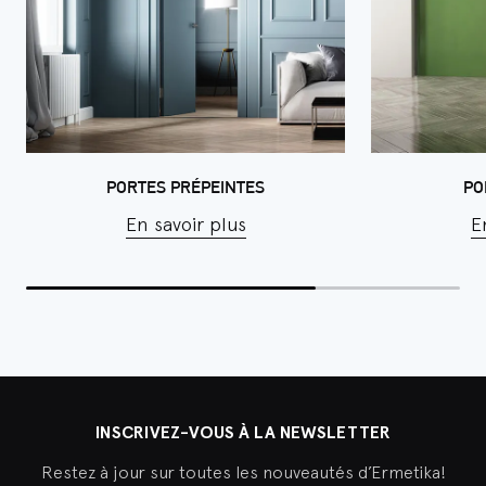
PORTES PRÉPEINTES
PO
En savoir plus
E
INSCRIVEZ-VOUS À LA NEWSLETTER
Restez à jour sur toutes les nouveautés d’Ermetika!