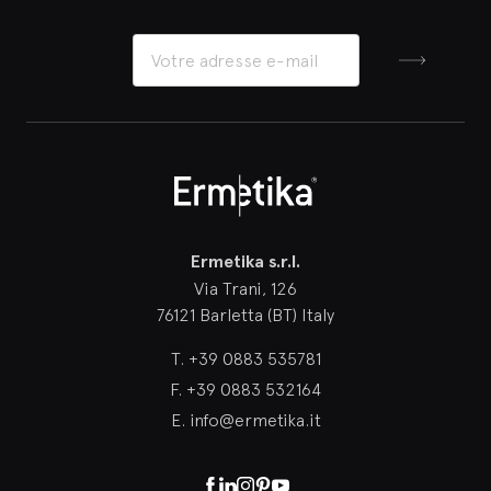
Inscrivez-v
Ermetika
Ermetika s.r.l.
Via Trani, 126
76121 Barletta (BT) Italy
T.
+39 0883 535781
F.
+39 0883 532164
E.
info@ermetika.it