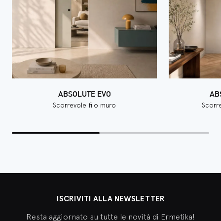
ABSOLUTE EVO
AB
Scorrevole filo muro
Scorre
ISCRIVITI ALLA NEWSLETTER
Resta aggiornato su tutte le novità di Ermetika!