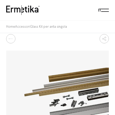
Menu
IT
Ermetika
Home
Accessori
Glass Kit per anta singola
Indietro
Condi