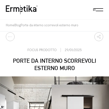
Menu
IT
Ermetika
Home
Blog
Porte da interno scorrevoli esterno muro
Indietro
Condi
FOCUS PRODOTTO
29/01/2025
PORTE DA INTERNO SCORREVOLI
ESTERNO MURO