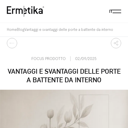
Menu
IT
Ermetika
Home
Blog
Vantaggi e svantaggi delle porte a battente da interno
Indietro
Condi
FOCUS PRODOTTO
02/09/2025
VANTAGGI E SVANTAGGI DELLE PORTE
A BATTENTE DA INTERNO