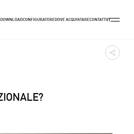
Menu
IT
I
DOWNLOAD
CONFIGURATORE
DOVE ACQUISTARE
CONTATTI
Condividi
ZIONALE?