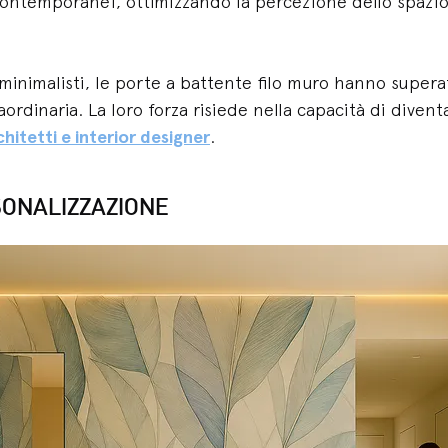
 contemporanei, ottimizzando la percezione dello spazi
nimalisti, le porte a battente filo muro hanno superato 
aordinaria. La loro forza risiede nella capacità di diven
chitetti e interior designer
.
SONALIZZAZIONE