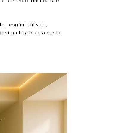
o e donando luminosità e
i confini stilistici,
tare una tela bianca per la