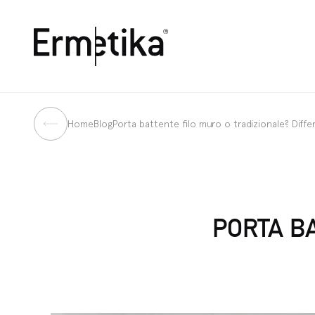
Ermetika
Indietro
Home
Blog
Porta battente filo muro o tradizionale? Diffe
PORTA B