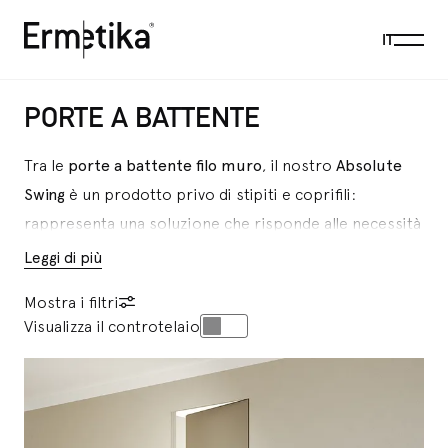
Menu
IT
Ermetika
PORTE A BATTENTE
Tra le
porte a battente filo muro
, il nostro
Absolute
Swing
è un prodotto privo di stipiti e coprifili:
rappresenta una soluzione che risponde alle necessità
delle nuove tendenze, costantemente alla ricerca di
Leggi di più
sistemi innovativi in grado di coniugare funzionalità e
Mostra i filtri
design. Adattabile sia a pareti in intonaco sia in
Visualizza il controtelaio
cartongesso, Absolute Swing è disponibile nelle varianti
tutta altezza
,
cabina armadio
e
trapezoidale
. Grazie al
sistema filo muro, con queste porte a battente
potrete creare un effetto di continuità con la parete: