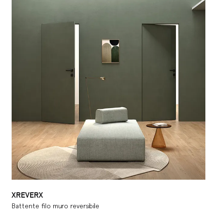
di stipiti e coprifili ed è realizzato secondo il principio
della praticità e della linearità, dando però spazio alla
creatività per merito dell’elevata possibilità di
personalizzazione. Infatti è possibile decorare la porta
con qualsiasi colorazione o con la carta da parati, così
da ricreare ambienti che rispecchiano perfettamente
il tuo gusto personale per farti sentire a tuo agio
all’interno di uno spazio confortevole e accogliente. La
scelta di una porta a battente è sicuramente una scelta
sicura e sempre di classe, l’assenza di stipiti e coprifili
non fa altro che rendere la porta più lineare e pulita,
perfetta per integrarsi con la parete che la ospita,
regala un senso di uniformità alla tua casa.
XREVERX
Battente filo muro reversibile