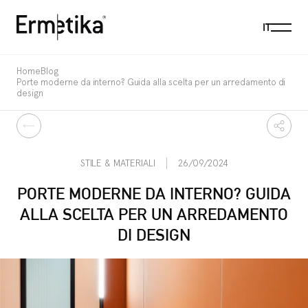
Menu
IT
Ermetika
Home
Blog
Porte moderne da interno? Guida alla scelta per un arredamento di
design
Indietro
Condi
STILE & MATERIALI
26/09/2024
PORTE MODERNE DA INTERNO? GUIDA
ALLA SCELTA PER UN ARREDAMENTO
DI DESIGN