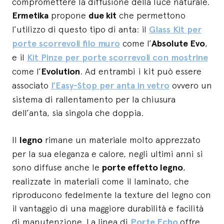
compromettere la diffusione della luce naturale.
Ermetika
propone
due kit
che permettono
l’utilizzo di questo tipo di anta: il
Glass Kit per
porte scorrevoli filo muro
come l’
Absolute Evo
,
e il
Kit Pinze per porte scorrevoli con mostrine
come l’
Evolution
. Ad entrambi i kit può essere
associato
l’Easy-Stop per anta in vetro
ovvero un
sistema di rallentamento per la chiusura
dell’anta, sia singola che doppia.
Il
legno
rimane un materiale molto apprezzato
per la sua eleganza e calore, negli ultimi anni si
sono diffuse anche le
porte effetto legno
,
realizzate in materiali come il laminato, che
riproducono fedelmente la texture del legno con
il vantaggio di una maggiore durabilità e facilità
di manutenzione. La linea di
Porte Echo
offre