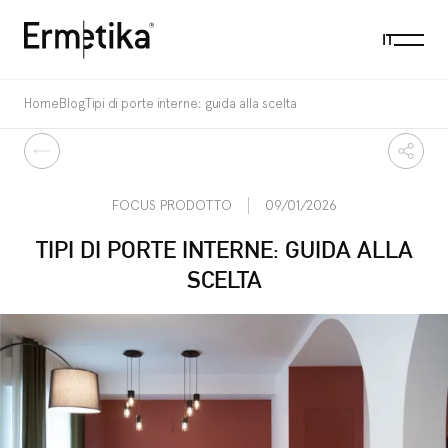
Menu
IT
Ermetika
Home
Blog
Tipi di porte interne: guida alla scelta
Indietro
Condi
FOCUS PRODOTTO
09/01/2026
TIPI DI PORTE INTERNE: GUIDA ALLA
SCELTA